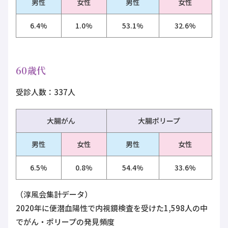
男性
女性
男性
女性
6.4%
1.0%
53.1%
32.6%
60歳代
受診人数：337人
大腸がん
大腸ポリープ
男性
女性
男性
女性
6.5%
0.8%
54.4%
33.6%
（淳風会集計データ）
2020年に便潜血陽性で内視鏡検査を受けた1,598人の中
でがん・ポリープの発見頻度