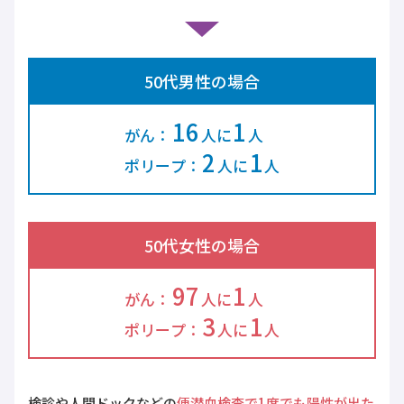
50代男性の場合
16
1
がん：
人に
人
2
1
ポリープ：
人に
人
50代女性の場合
97
1
がん：
人に
人
3
1
ポリープ：
人に
人
検診や人間ドックなどの
便潜血検査で1度でも陽性が出た