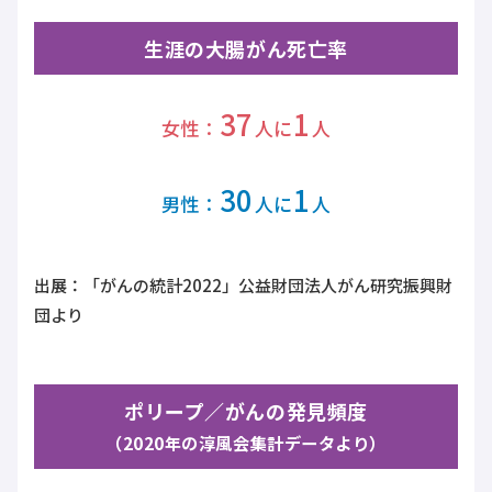
生涯の大腸がん死亡率
37
1
女性：
人に
人
30
1
男性：
人に
人
出展：「がんの統計2022」公益財団法人がん研究振興財
団より
ポリープ／がんの発見頻度
（2020年の淳風会集計データより）