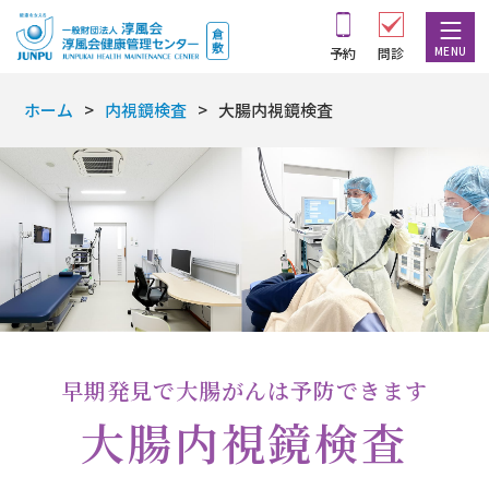
MENU
予約
問診
ホーム
内視鏡検査
大腸内視鏡検査
早期発見で大腸がんは予防できます
大腸内視鏡検査