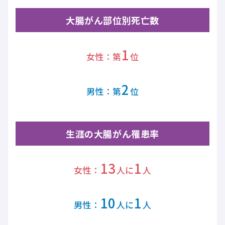
大腸がん部位別死亡数
1
女性：第
位
2
男性：第
位
生涯の大腸がん罹患率
13
1
女性：
人に
人
10
1
男性：
人に
人