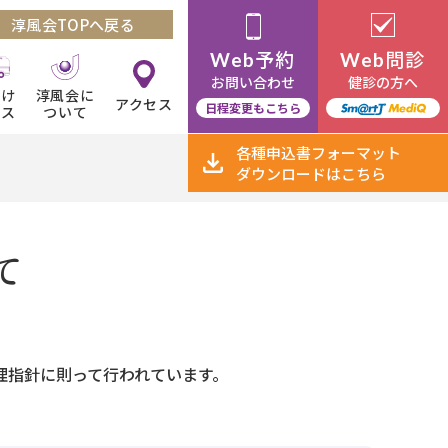
淳風会TOPへ戻る
予約
問診
Web
Web
お問い合わせ
健診の方へ
向け
淳風会に
アクセス
日程変更もこちら
ビス
ついて
各種申込書
フォーマット
ダウンロード
はこちら
て
理指針に則って行われています。