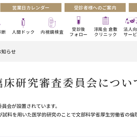
営業日カレンダー
受診者様へのご案内
受診後
淳風会 倉敷
法人
診断
人間ドック
内視鏡検査
フォロー
クリニック
サー
お知らせ
臨床研究審査委員会
につい
委員会が設置されています。
び試料を用いた医学的研究のことで文部科学省厚生労働省の倫