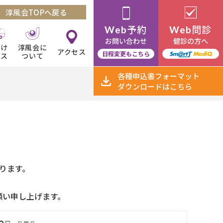
淳風会TOPへ戻る
予約
問診
Web
Web
お問い合わせ
健診の方へ
向け
淳風会に
アクセス
日程変更もこちら
ビス
ついて
各種申込書
フォーマット
ダウンロード
はこちら
おります。
願い申し上げます。