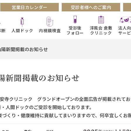
営業日カレンダー
受診者様へのご案内
受診後
淳風会 倉敷
法人
診断
人間ドック
内視鏡検査
フォロー
クリニック
サー
山陽新聞掲載のお知らせ
陽新聞掲載のお知らせ
会大安寺クリニック グランドオープンの全面広告が掲載されて
断・人間ドックのご受診を開始しております。
康づくり・健康維持に貢献してまいりますので、何卒宜しくお