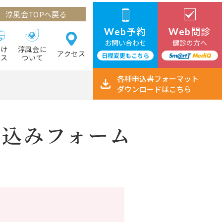
淳風会TOPへ戻る
予約
問診
Web
Web
お問い合わせ
健診の方へ
向け
淳風会に
アクセス
日程変更もこちら
ビス
ついて
各種申込書
フォーマット
ダウンロード
はこちら
し込みフォーム
】