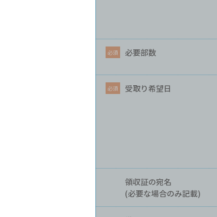
必要部数
受取り希望日
領収証の宛名
(必要な場合のみ記載)