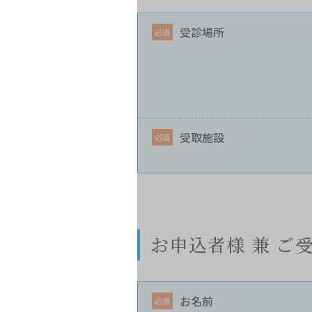
受診場所
受取施設
お申込者様 兼 ご
お名前