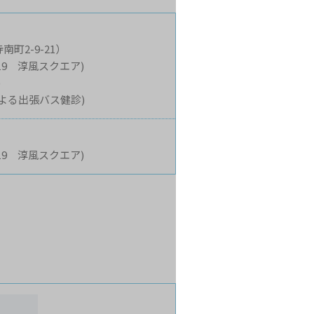
2-9-21）
19 淳風スクエア)
)
よる出張バス健診)
19 淳風スクエア)