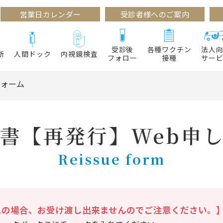
営業日カレンダー
受診者様へのご案内
受診後
各種ワクチン
法人
断
人間ドック
内視鏡検査
フォロー
接種
サー
フォーム
書【再発行】
Web申
Reissue form
れの場合、お受け渡し出来ませんのでご注意ください。