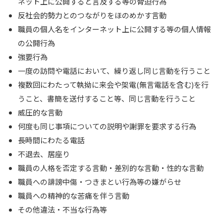
ネット上に公開すると言及する等の脅迫行為
反社会的勢力とのつながりをほのめかす言動
職員の個人名をインターネット上に公開する等の個人情報
の公開行為
強要行為
一度の訪問や電話において、繰り返し同じ言動を行うこと
複数回にわたって執拗に来会や架電(無言電話を含む)を行
うこと、書簡を送付すること等、同じ言動を行うこと
威圧的な言動
何度も同じ事項についての説明や謝罪を要求する行為
長時間にわたる電話
不退去、居座り
職員の人格を否定する言動・差別的な言動・性的な言動
職員への誹謗中傷・つきまとい行為等の嫌がらせ
職員への精神的な苦痛を伴う言動
その他違法・不当な行為等