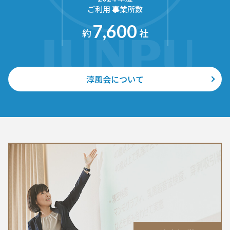
ご利用 事業所数
7,600
約
社
淳風会について