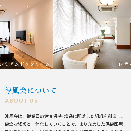
アムドックルーム
レディー
淳風会について
ABOUT US
淳風会は、従業員の健康保持･増進に配慮した組織を創造し、
健全な経営と一体化していくことで、
より充実した保健医療