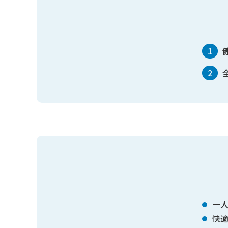
1
2
一
快