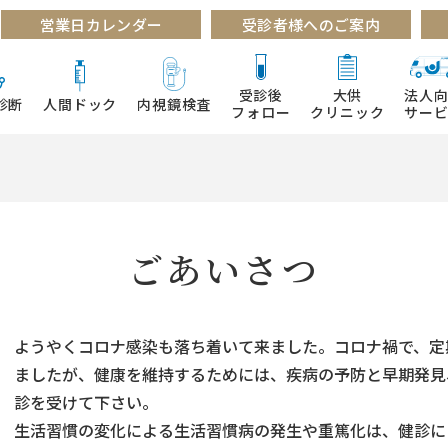
営業日カレンダー
受診者様へのご案内
受診後
大供
法人
診断
人間ドック
内視鏡検査
フォロー
クリニック
サー
ごあいさつ
ようやくコロナ感染も落ち着いて来ました。コロナ禍で、定
ましたが、健康を維持するためには、疾病の予防と早期発見
診を受けて下さい。
生活習慣の変化による生活習慣病の発生や重篤化は、健診に