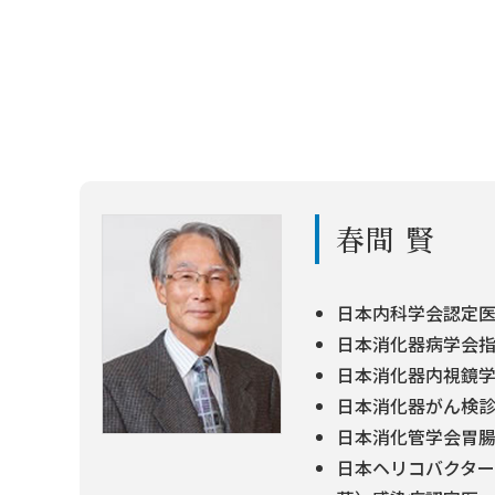
春間 賢
日本内科学会認定
日本消化器病学会
日本消化器内視鏡
日本消化器がん検
日本消化管学会胃
日本ヘリコバクター学会