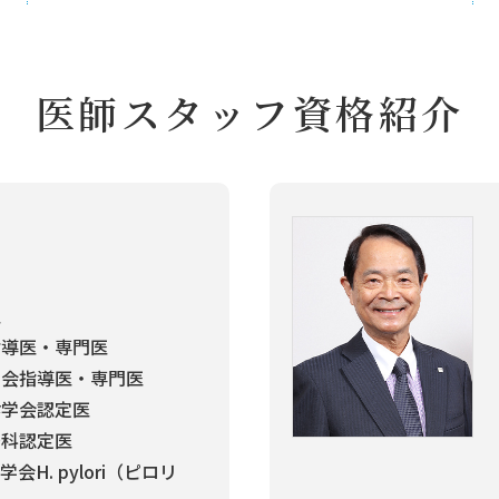
医師スタッフ資格紹介
医
指導医・専門医
学会指導医・専門医
診学会認定医
腸科認定医
H. pylori（ピロリ