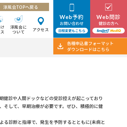
淳風会TOPへ戻る
予約
問診
Web
Web
お問い合わせ
健診の方へ
向け
淳風会に
アクセス
日程変更もこちら
ビス
ついて
各種申込書
フォーマット
ダウンロード
はこちら
期健診や人間ドックなどの受診控えが起こっており
、そして、早期治療が必要です。ぜひ、積極的に健
よる診断と指導で、発生を予防するとともに(未病と