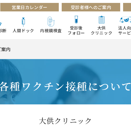
営業日カレンダー
受診者様へのご案内
受診後
大供
法人
診断
人間ドック
内視鏡検査
フォロー
クリニック
サー
ご案内
各種ワクチン接種につい
大供クリニック