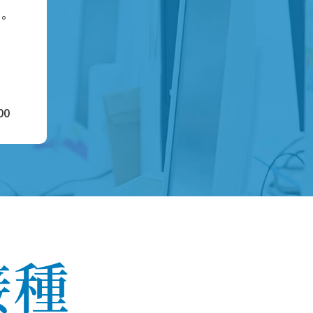
い。
00
接種