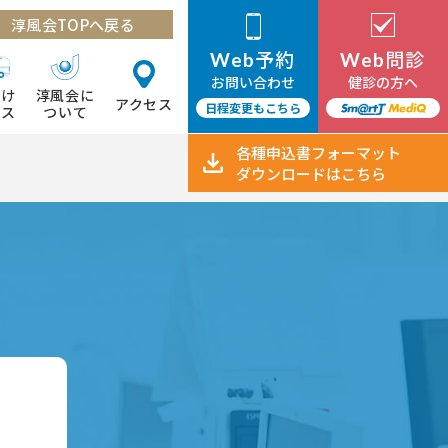
淳風会TOPへ戻る
予約
問診
Web
Web
お問い合わせ
健診の方へ
向け
淳風会に
アクセス
日程変更もこちら
ビス
ついて
各種申込書
フォーマット
ダウンロード
はこちら
て