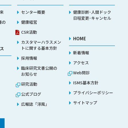
来
センター概要
健康診断･人間ドック
日程変更･キャンセル
種の
健康経営
CSR活動
HOME
カスタマーハラスメン
トに関する基本方針
ス
新着情報
採用情報
アクセス
臨床研究文書公開の
Web問診
お知らせ
ISMS基本方針
研究活動
プライバシーポリシー
公式ブログ
サイトマップ
広報誌「淳風」