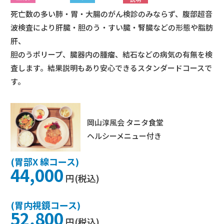
死亡数の多い肺・胃・大腸のがん検診のみならず、腹部超音
波検査により肝臓・胆のう・すい臓・腎臓などの形態や脂肪
肝、
胆のうポリープ、臓器内の腫瘤、結石などの病気の有無を検
査します。結果説明もあり安心できるスタンダードコースで
す。
岡山淳風会 タニタ食堂
ヘルシーメニュー付き
(胃部X 線コース)
44,000
円(税込)
(胃内視鏡コース)
52,800
円(税込)