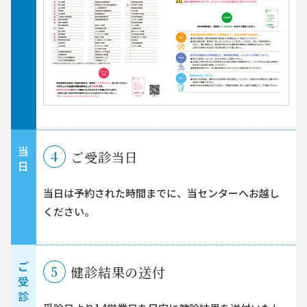
当
4
ご受診当日
日
当日は予約された時間までに、当センターへお越し
ください。
ご
5
健診結果の送付
受
診