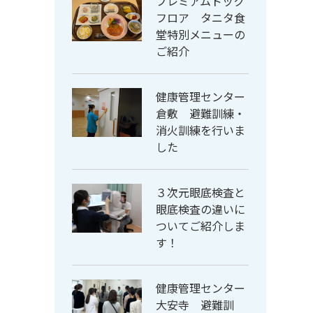
プレミアムドック
フロア タニタ食
堂特別メニューの
ご紹介
健康管理センター
倉敷 避難訓練・
消火訓練を行いま
した
３次元眼底検査と
眼底検査の違いに
ついてご紹介しま
す！
健康管理センター
大安寺 避難訓