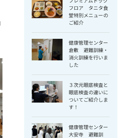
プレミアムドック
フロア タニタ食
堂特別メニューの
ご紹介
囲
り
健康管理センター
倉敷 避難訓練・
消火訓練を行いま
した
３次元眼底検査と
眼底検査の違いに
ついてご紹介しま
す！
健康管理センター
大安寺 避難訓